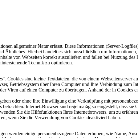
ionen allgemeiner Natur erfasst. Diese Informationen (Server-Logfile
d Ähnliches. Hierbei handelt es sich ausschließlich um Informationen,
Inhalte von Webseiten korrekt auszuliefern und fallen bei Nutzung des
ahinterstehende Technik zu optimieren.
. Cookies sind kleine Textdateien, die von einem Webseitenserver auf 
ser, Betriebssystem über Ihren Computer und Ihre Verbindung zum Int
r Viren auf einen Computer zu übertragen. Anhand der in Cookies ent
egeben oder ohne Ihre Einwilligung eine Verknüpfung mit personenbezo
 betrachten. Internet-Browser sind regelmäßig so eingestellt, dass si
erwenden Sie die Hilfefunktionen Ihres Internetbrowsers, um zu erfahren
eren, wenn Sie die Verwendung von Cookies deaktiviert haben.
istungen werden einige personenbezogene Daten erhoben, wie Name, A