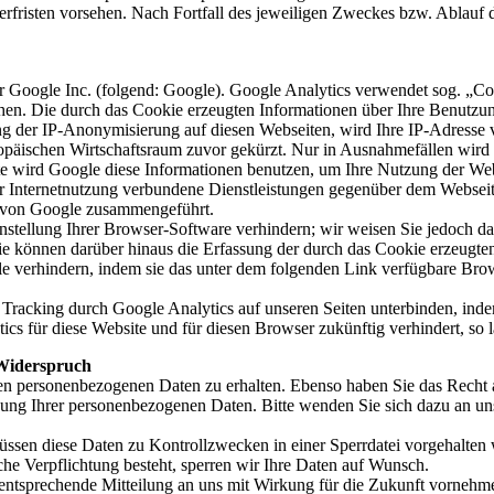
herfristen vorsehen. Nach Fortfall des jeweiligen Zweckes bzw. Ablauf
r Google Inc. (folgend: Google). Google Analytics verwendet sog. „Co
hen. Die durch das Cookie erzeugten Informationen über Ihre Benutzu
ng der IP-Anonymisierung auf diesen Webseiten, wird Ihre IP-Adresse 
päischen Wirtschaftsraum zuvor gekürzt. Nur in Ausnahmefällen wird 
ite wird Google diese Informationen benutzen, um Ihre Nutzung der We
 Internetnutzung verbundene Dienstleistungen gegenüber dem Webseit
n von Google zusammengeführt.
tellung Ihrer Browser-Software verhindern; wir weisen Sie jedoch dara
e können darüber hinaus die Erfassung der durch das Cookie erzeugten
e verhindern, indem sie das unter dem folgenden Link verfügbare Brows
Tracking durch Google Analytics auf unseren Seiten unterbinden, ind
ics für diese Website und für diesen Browser zukünftig verhindert, so l
 Widerspruch
rten personenbezogenen Daten zu erhalten. Ebenso haben Sie das Recht
ng Ihrer personenbezogenen Daten. Bitte wenden Sie sich dazu an uns
müssen diese Daten zu Kontrollzwecken in einer Sperrdatei vorgehalte
lche Verpflichtung besteht, sperren wir Ihre Daten auf Wunsch.
entsprechende Mitteilung an uns mit Wirkung für die Zukunft vornehm