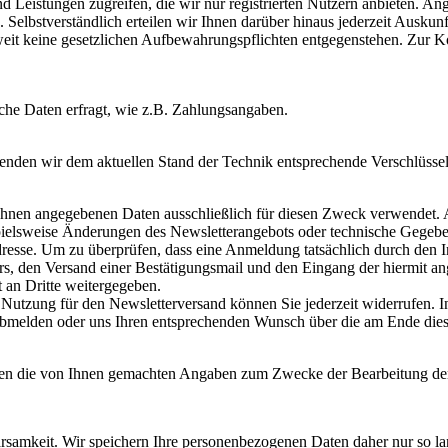
und Leistungen zugreifen, die wir nur registrierten Nutzern anbieten. 
 Selbstverständlich erteilen wir Ihnen darüber hinaus jederzeit Ausku
oweit keine gesetzlichen Aufbewahrungspflichten entgegenstehen. Zur
che Daten erfragt, wie z.B. Zahlungsangaben.
wenden wir dem aktuellen Stand der Technik entsprechende Verschlüss
hnen angegebenen Daten ausschließlich für diesen Zweck verwendet. 
ispielsweise Änderungen des Newsletterangebots oder technische Gegebe
resse. Um zu überprüfen, dass eine Anmeldung tatsächlich durch den In
ters, den Versand einer Bestätigungsmail und den Eingang der hiermit 
 an Dritte weitergegeben.
 Nutzung für den Newsletterversand können Sie jederzeit widerrufen. In
 abmelden oder uns Ihren entsprechenden Wunsch über die am Ende die
rden die von Ihnen gemachten Angaben zum Zwecke der Bearbeitung der
samkeit. Wir speichern Ihre personenbezogenen Daten daher nur so lan