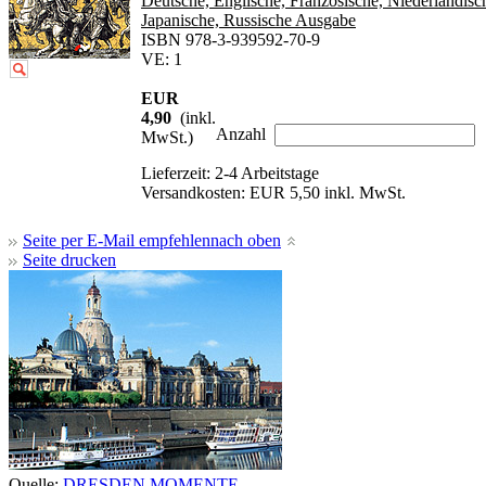
Deutsche, Englische, Französische, Niederländisc
Japanische, Russische Ausgabe
ISBN 978-3-939592-70-9
VE: 1
EUR
4,90
(inkl.
Anzahl
MwSt.)
Lieferzeit: 2-4 Arbeitstage
Versandkosten: EUR 5,50 inkl. MwSt.
Seite per E-Mail empfehlen
nach oben
Seite drucken
Quelle:
DRESDEN MOMENTE –