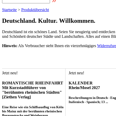
Startseite
>
Produktübersicht
Deutschland. Kultur. Willkommen.
Deutschland ist ein schönes Land. Seien Sie neugierig und entdecken 
und Schönheit deutscher Städte und Landschaften. Alles auf einen Bli
Hinweis:
Als Verbraucher steht Ihnen ein vierzehntägiges
Widerrufsr
Jetzt neu!
Jetzt neu!
ROMANTISCHE RHEINFAHRT
KALENDER
Mit Kurzstadtführer von
Rhein/Mosel 2027
"berühmten rheinischen Städten"
[Ziethen Verlag]
Beschreibungen in Deutsch - Engl
Italienisch - Spanisch; 13 ...
Eine Reise wie ein Schiffsausflug von Köln
bis Mainz mit der berühmten rheinischen
Burgenstrecke und Weinbergen