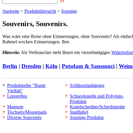
Startseite
>
Produktübersicht
>
Sonstige
Souvenirs, Souvenirs.
Was wäre eine Reise ohne Erinnerungen, ohne Souvenirs? Als einfach
Rahmel wecken Erinnerungen. Ihre.
Hinweis:
Als Verbraucher steht Ihnen ein vierzehntägiges
Widerrufsr
Berlin
|
Dresden
|
Köln
|
Potsdam & Sanssouci
|
Weim
Produktreihe "Bunte
Schlüsselanhänger
Vielfalt"
Leporellos
Schneekugeln und Polyrisin-
Produkte
Magnete
Kugelschreiber/Schreibgeräte
Tischsets/Mousepads
Stadtlabel
Diverse Souvenirs
Sonstige Produkte