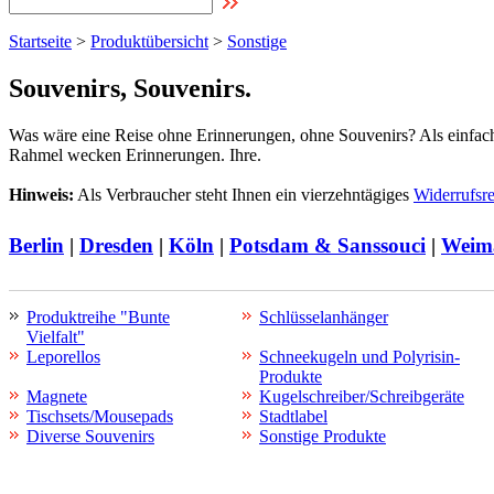
Startseite
>
Produktübersicht
>
Sonstige
Souvenirs, Souvenirs.
Was wäre eine Reise ohne Erinnerungen, ohne Souvenirs? Als einfach
Rahmel wecken Erinnerungen. Ihre.
Hinweis:
Als Verbraucher steht Ihnen ein vierzehntägiges
Widerrufsr
Berlin
|
Dresden
|
Köln
|
Potsdam & Sanssouci
|
Weim
Produktreihe "Bunte
Schlüsselanhänger
Vielfalt"
Leporellos
Schneekugeln und Polyrisin-
Produkte
Magnete
Kugelschreiber/Schreibgeräte
Tischsets/Mousepads
Stadtlabel
Diverse Souvenirs
Sonstige Produkte