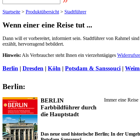
Startseite
>
Produktübersicht
>
Stadtführer
Wenn einer eine Reise tut ...
Dann will er vorbereitet, informiert sein. Stadtführer von Rahmel sin
erzählt, hervorragend bebildert.
Hinweis:
Als Verbraucher steht Ihnen ein vierzehntägiges
Widerrufsr
Berlin
|
Dresden
|
Köln
|
Potsdam & Sanssouci
|
Weim
Berlin:
BERLIN
Immer eine Reise 
Farbbildführer durch
die Hauptstadt
Das neue und historische Berlin; In der Umge
Potsdam-Sanssouci