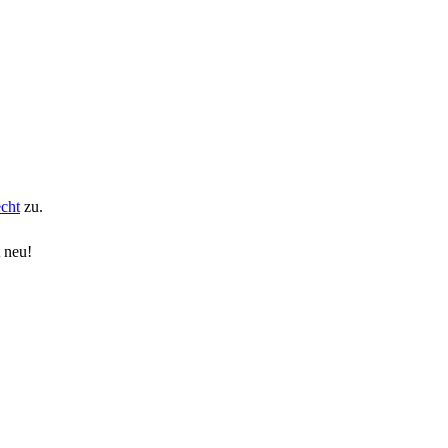
echt
zu.
t neu!