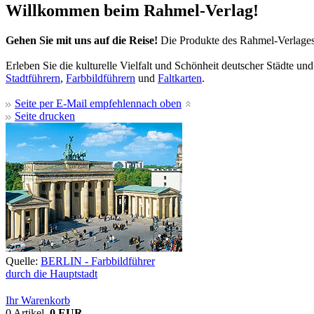
Willkommen beim Rahmel-Verlag!
Gehen Sie mit uns auf die Reise!
Die Produkte des Rahmel-Verlages
Erleben Sie die kulturelle Vielfalt und Schönheit deutscher Städte un
Stadtführern
,
Farbbildführern
und
Faltkarten
.
Seite per E-Mail empfehlen
nach oben
Seite drucken
Quelle:
BERLIN - Farbbildführer
durch die Hauptstadt
Ihr Warenkorb
0 Artikel,
0 EUR