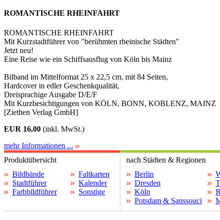
ROMANTISCHE RHEINFAHRT
ROMANTISCHE RHEINFAHRT
Mit Kurzstadtführer von "berühmten rheinische Städten"
Jetzt neu!
Eine Reise wie ein Schiffsausflug von Köln bis Mainz
Bilband im Mittelformat 25 x 22,5 cm, mit 84 Seiten,
Hardcover in edler Geschenkqualität,
Dreisprachige Ausgabe D/E/F
Mit Kurzbesichtigungen von KÖLN, BONN, KOBLENZ, MAINZ
[Ziethen Verlag GmbH]
EUR 16,00
(inkl. MwSt.)
mehr Informationen ...
Produktübersicht
nach Städten & Regionen
Bildbände
Faltkarten
Berlin
W
Stadtführer
Kalender
Dresden
T
Farbbildführer
Sonstige
Köln
R
Potsdam & Sanssouci
M