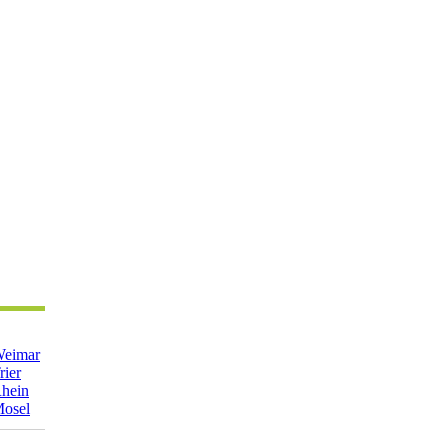
eimar
rier
hein
osel